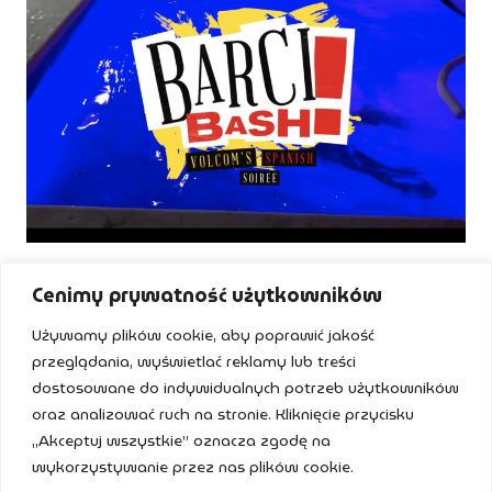
NEWS
Cenimy prywatność użytkowników
Volcom x Barci Bash
Używamy plików cookie, aby poprawić jakość
przeglądania, wyświetlać reklamy lub treści
Przez
SSS
12 maja 2023
dostosowane do indywidualnych potrzeb użytkowników
Team Volcom SKATE krąży po Europie 🥁
oraz analizować ruch na stronie. Kliknięcie przycisku
„Akceptuj wszystkie” oznacza zgodę na
VOLCOM
DOWIEDZ SIĘ WIĘCEJ
X BARCI
wykorzystywanie przez nas plików cookie.
BASH